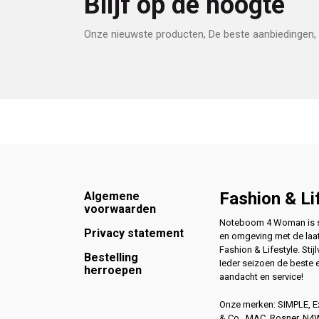
Blijf op de hoogte
Onze nieuwste producten, De beste aanbiedingen, 
Footer
Fashion & Li
Algemene
voorwaarden
Noteboom 4 Woman is si
Privacy statement
en omgeving met de laat
Fashion & Lifestyle. Stijl
Bestelling
Ieder seizoen de beste 
herroepen
aandacht en service!
Onze merken: SIMPLE, 
& Co., MAC, Rosner, N