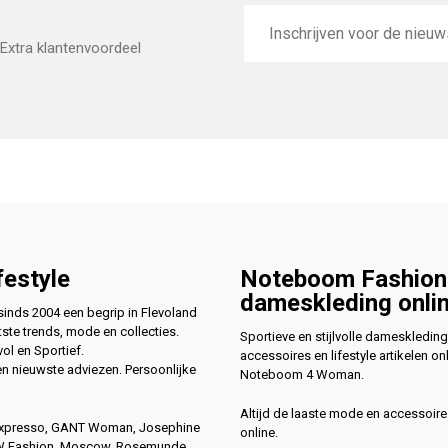
E-
mailadres
Extra klantenvoordeel
festyle
Noteboom Fashion
dameskleding onli
nds 2004 een begrip in Flevoland
ste trends, mode en collecties.
Sportieve en stijlvolle dameskleding
vol en Sportief.
accessoires en lifestyle artikelen onl
en nieuwste adviezen. Persoonlijke
Noteboom 4 Woman.
Altijd de laaste mode en accessoire
Expresso, GANT Woman, Josephine
online.
4W Fashion, Moscow, Rosemunde,