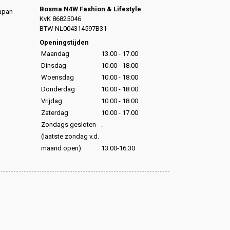
Bosma N4W Fashion & Lifestyle
Japan
KvK 86825046
,
BTW NL004314597B31
,
Openingstijden
Maandag
13.00 - 17.00
Dinsdag
10.00 - 18.00
Woensdag
10.00 - 18.00
Donderdag
10.00 - 18:00
Vrijdag
10.00 - 18.00
Zaterdag
10.00 - 17.00
Zondags gesloten
.
(laatste zondag v.d.
maand open)
13:00-16:30