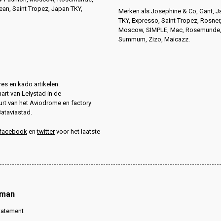
n, Saint Tropez, Japan TKY,
Merken als Josephine & Co, Gant, 
TKY, Expresso, Saint Tropez, Rosner
Moscow, SIMPLE, Mac, Rosemunde
Summum, Zizo, Maicazz.
es en kado artikelen.
hart van Lelystad in de
rt van het Aviodrome en factory
Bataviastad.
facebook
en
twitter
voor het laatste
oman
tatement