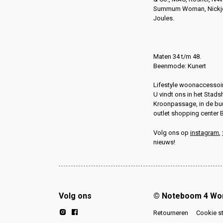
Summum Woman, Nickjea
Joules.
Maten 34 t/m 48.
Beenmode: Kunert
Lifestyle woonaccessoir
U vindt ons in het Stads
Kroonpassage, in de buu
outlet shopping center 
Volg ons op
instagram
,
nieuws!
Volg ons
© Noteboom 4 W
Retourneren
Cookie s