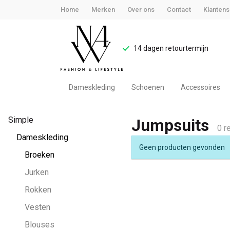
Home
Merken
Over ons
Contact
Klantens
14 dagen retourtermijn
Dameskleding
Schoenen
Accessoires
Jumpsuits
Simple
Jumpsuits
-
0 r
Dameskleding
Geen producten gevonden
Noteboom
Broeken
Jurken
4
Rokken
Woman
Vesten
Blouses