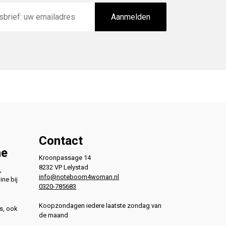
Aanmelden
Contact
ne
Kroonpassage 14
8232 VP Lelystad
,
info@noteboom4woman.nl
ine bij
0320-785683
Koopzondagen iedere laatste zondag van
s, ook
de maand