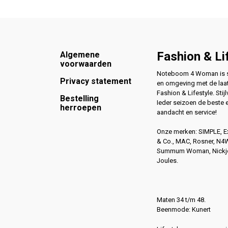
Footer
Fashion & Li
Algemene
voorwaarden
Noteboom 4 Woman is si
Privacy statement
en omgeving met de laat
Fashion & Lifestyle. Stijl
Bestelling
Ieder seizoen de beste 
herroepen
aandacht en service!
Onze merken: SIMPLE, 
& Co., MAC, Rosner, N
Summum Woman, Nickjea
Joules.
Maten 34 t/m 48.
Beenmode: Kunert