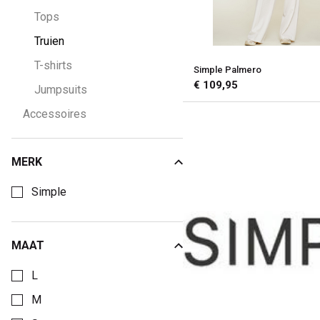
Tops
Truien
T-shirts
Simple Palmero
€ 109,95
Jumpsuits
Accessoires
MERK
Kies een Merk om op te filteren
Simple
MAAT
Kies een Maat om op te filteren
L
M