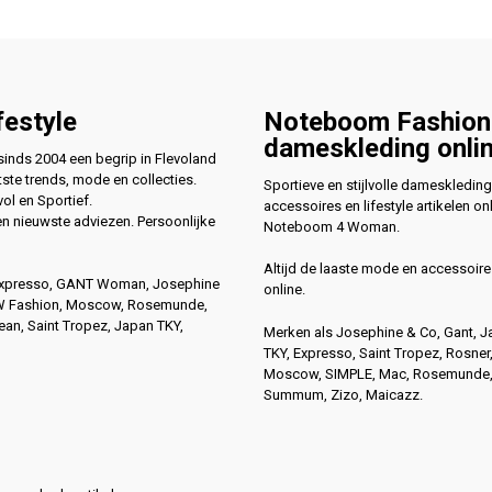
festyle
Noteboom Fashion
dameskleding onli
nds 2004 een begrip in Flevoland
ste trends, mode en collecties.
Sportieve en stijlvolle dameskleding
vol en Sportief.
accessoires en lifestyle artikelen onl
en nieuwste adviezen. Persoonlijke
Noteboom 4 Woman.
Altijd de laaste mode en accessoire
Expresso, GANT Woman, Josephine
online.
4W Fashion, Moscow, Rosemunde,
n, Saint Tropez, Japan TKY,
Merken als Josephine & Co, Gant, 
TKY, Expresso, Saint Tropez, Rosner
Moscow, SIMPLE, Mac, Rosemunde
Summum, Zizo, Maicazz.