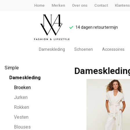
Home
Merken
Over ons
Contact
Klantens
14 dagen retourtermijn
Dameskleding
Schoenen
Accessoires
Dameskleding
Simple
Dameskledin
-
Dameskleding
Noteboom
Broeken
Jurken
4
Rokken
Woman
Vesten
Blouses