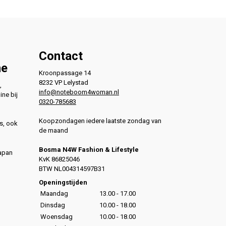
Contact
ne
Kroonpassage 14
8232 VP Lelystad
,
info@noteboom4woman.nl
ine bij
0320-785683
Koopzondagen iedere laatste zondag van
s, ook
de maand
Bosma N4W Fashion & Lifestyle
Japan
KvK 86825046
,
BTW NL004314597B31
,
Openingstijden
Maandag
13.00 - 17.00
Dinsdag
10.00 - 18.00
Woensdag
10.00 - 18.00