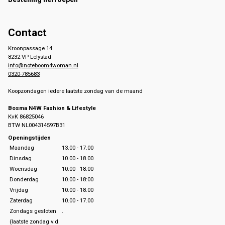
Contact
Kroonpassage 14
8232 VP Lelystad
info@noteboom4woman.nl
0320-785683
Koopzondagen iedere laatste zondag van de maand
Bosma N4W Fashion & Lifestyle
KvK 86825046
BTW NL004314597B31
Openingstijden
Maandag
13.00 - 17.00
Dinsdag
10.00 - 18.00
Woensdag
10.00 - 18.00
Donderdag
10.00 - 18:00
Vrijdag
10.00 - 18.00
Zaterdag
10.00 - 17.00
Zondags gesloten
.
(laatste zondag v.d.