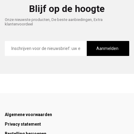
Blijf op de hoogte
Onze nieuwste producten, De beste aanbiedingen, Extra
klantenvoordeel
E-
mailadres
Aanmelden
Footer
Algemene voorwaarden
Privacy statement
Bestelling herroepen