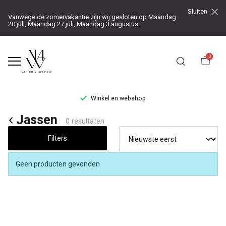
Sluiten
Vanwege de zomervakantie zijn wij gesloten op Maandag
20 juli, Maandag 27 juli, Maandag 3 augustus.
0
Winkel en webshop
Jassen
Jassen
0 resultaten
-
Filters
Noteboom
Geen producten gevonden
4
Woman