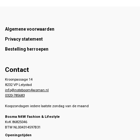
Footer
Algemene voorwaarden
Privacy statement
Bestelling herroepen
Contact
Kroonpassage 14
8232 VP Lelystad
info@noteboom4woman.nl
0320-785683
Koopzondagen iedere laatste zondag van de maand
Bosma N4W Fashion & Lifestyle
KvK 86825046
BTW NL004314597B31
Openingstijden