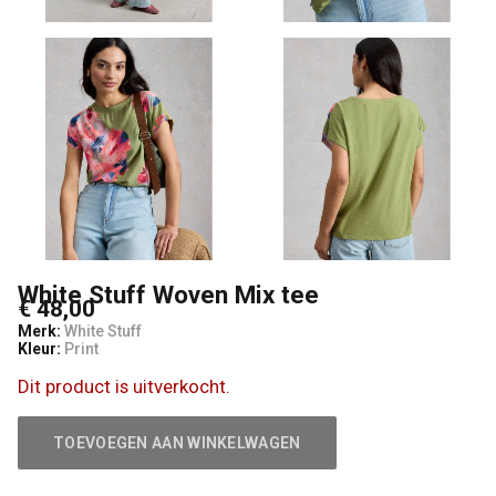
Noteboom
4
Woman
White Stuff Woven Mix tee
€ 48,00
Merk:
White Stuff
Kleur:
Print
Dit product is uitverkocht.
TOEVOEGEN AAN WINKELWAGEN