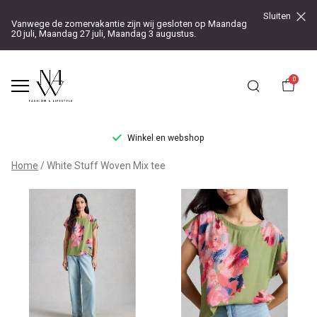
Sluiten
Vanwege de zomervakantie zijn wij gesloten op Maandag
20 juli, Maandag 27 juli, Maandag 3 augustus.
0
Winkel en webshop
White
Home
White Stuff Woven Mix tee
Stuff
Woven
Mix
tee
-