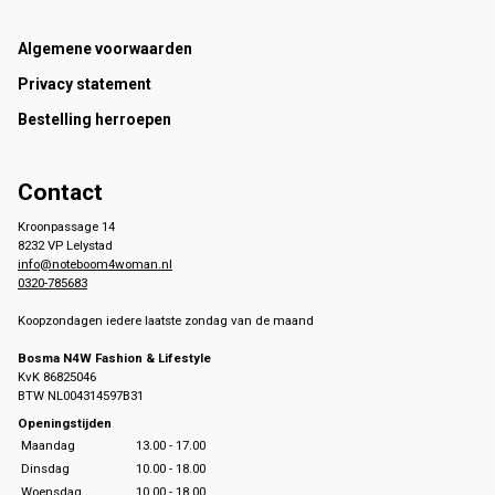
Footer
Algemene voorwaarden
Privacy statement
Bestelling herroepen
Contact
Kroonpassage 14
8232 VP Lelystad
info@noteboom4woman.nl
0320-785683
Koopzondagen iedere laatste zondag van de maand
Bosma N4W Fashion & Lifestyle
KvK 86825046
BTW NL004314597B31
Openingstijden
Maandag
13.00 - 17.00
Dinsdag
10.00 - 18.00
Woensdag
10.00 - 18.00