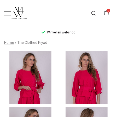
0
Winkel en webshop
The
Home
The Clothed Riyad
Clothed
Riyad
-
Noteboom
4
Woman