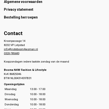
Footer
Algemene voorwaarden
Privacy statement
Bestelling herroepen
Contact
Kroonpassage 14
8232 VP Lelystad
info@noteboom4woman.nl
0320-785683
Koopzondagen iedere laatste zondag van de maand
Bosma N4W Fashion & Lifestyle
KvK 86825046
BTW NL004314597B31
Openingstijden
Maandag
13.00 - 17.00
Dinsdag
10.00 - 18.00
Woensdag
10.00 - 18.00
Donderdag
10.00 - 18:00