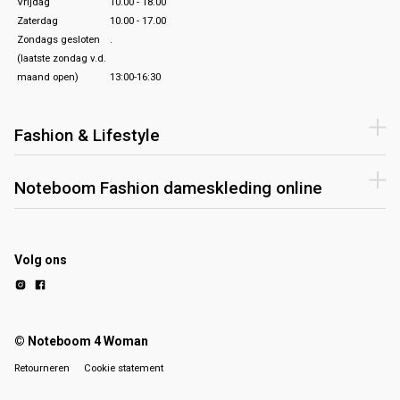
Vrijdag
10.00 - 18.00
Zaterdag
10.00 - 17.00
Zondags gesloten
.
(laatste zondag v.d.
maand open)
13:00-16:30
Fashion & Lifestyle
Noteboom Fashion dameskleding online
Volg ons
© Noteboom 4 Woman
Retourneren
Cookie statement