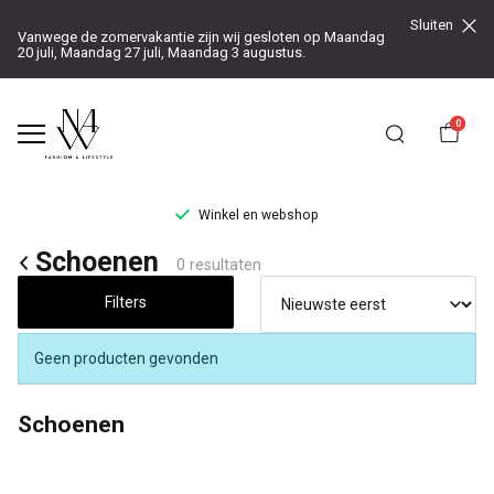
Sluiten
Vanwege de zomervakantie zijn wij gesloten op Maandag
20 juli, Maandag 27 juli, Maandag 3 augustus.
0
Winkel en webshop
Schoenen
Schoenen
0 resultaten
-
Filters
Noteboom
Geen producten gevonden
4
Schoenen
Woman