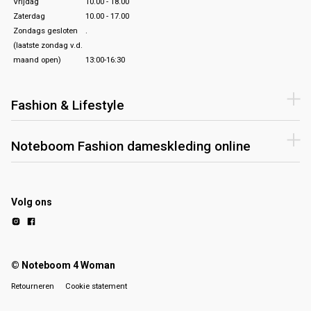
Vrijdag
10.00 - 18.00
Zaterdag
10.00 - 17.00
Zondags gesloten
.
(laatste zondag v.d.
maand open)
13:00-16:30
Fashion & Lifestyle
Noteboom Fashion dameskleding online
Volg ons
© Noteboom 4 Woman
Retourneren
Cookie statement