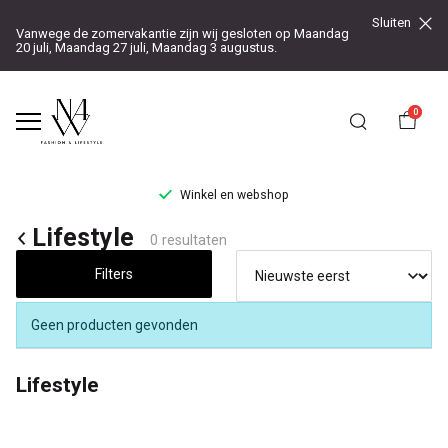
Sluiten
Vanwege de zomervakantie zijn wij gesloten op Maandag
20 juli, Maandag 27 juli, Maandag 3 augustus.
0
Winkel en webshop
Lifestyle
Lifestyle
0 resultaten
-
Filters
Noteboom
Geen producten gevonden
4
Lifestyle
Woman