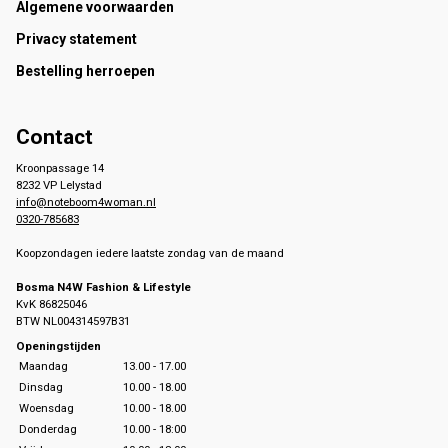
Footer
Algemene voorwaarden
Privacy statement
Bestelling herroepen
Contact
Kroonpassage 14
8232 VP Lelystad
info@noteboom4woman.nl
0320-785683
Koopzondagen iedere laatste zondag van de maand
Bosma N4W Fashion & Lifestyle
KvK 86825046
BTW NL004314597B31
Openingstijden
Maandag
13.00 - 17.00
Dinsdag
10.00 - 18.00
Woensdag
10.00 - 18.00
Donderdag
10.00 - 18:00