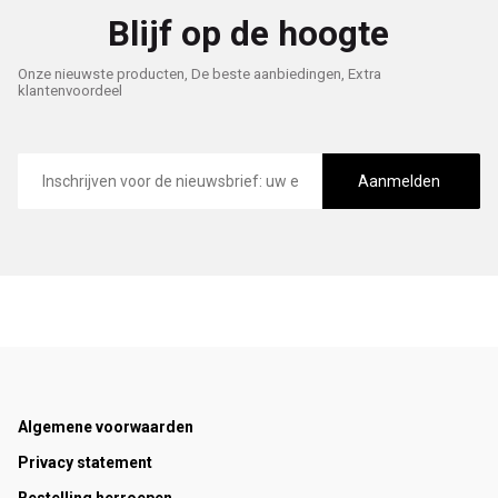
Blijf op de hoogte
Onze nieuwste producten, De beste aanbiedingen, Extra
klantenvoordeel
E-
mailadres
Aanmelden
Footer
Algemene voorwaarden
Privacy statement