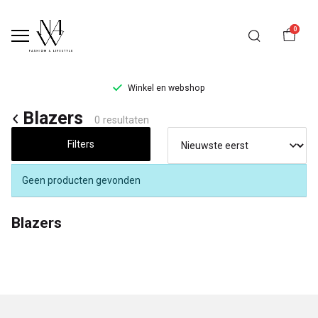
0
Winkel en webshop
Blazers
Blazers
0 resultaten
-
Filters
Noteboom
Geen producten gevonden
4
Blazers
Woman