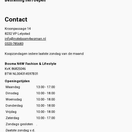
Bestelling herroepen
Contact
Kroonpassage 14
8232 VP Lelystad
info@noteboom4woman.nl
0320-785683
Koopzondagen iedere laatste zondag van de maand
Bosma N4W Fashion & Lifestyle
KvK 86825046
BTW NL004314597B31
Openingstijden
Maandag
13.00 - 17.00
Dinsdag
10.00 - 18.00
Woensdag
10.00 - 18.00
Donderdag
10.00 - 18:00
Vrijdag
10.00 - 18.00
Zaterdag
10.00 - 17.00
Zondags gesloten
.
(laatste zondag v.d.