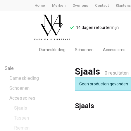
Home
Merken
Over ons
Contact
Klantens
14 dagen retourtermijn
Dameskleding
Schoenen
Accessoires
Sjaals
Sale
Sjaals
-
0 resultaten
Dameskleding
Geen producten gevonden
Noteboom
Schoenen
Accessoires
4
Sjaals
Sjaals
Woman
Tassen
Riemen