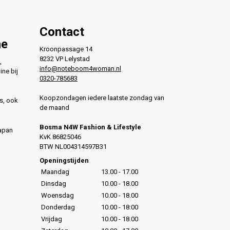
Contact
ne
Kroonpassage 14
8232 VP Lelystad
,
info@noteboom4woman.nl
ine bij
0320-785683
Koopzondagen iedere laatste zondag van
s, ook
de maand
Bosma N4W Fashion & Lifestyle
Japan
KvK 86825046
,
BTW NL004314597B31
,
Openingstijden
Maandag
13.00 - 17.00
Dinsdag
10.00 - 18.00
Woensdag
10.00 - 18.00
Donderdag
10.00 - 18:00
Vrijdag
10.00 - 18.00