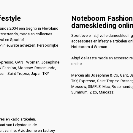
festyle
Noteboom Fashion
dameskleding onli
nds 2004 een begrip in Flevoland
ste trends, mode en collecties.
Sportieve en stijlvolle dameskleding
vol en Sportief.
accessoires en lifestyle artikelen onl
en nieuwste adviezen. Persoonlijke
Noteboom 4 Woman.
Altijd de laaste mode en accessoire
Expresso, GANT Woman, Josephine
online.
4W Fashion, Moscow, Rosemunde,
n, Saint Tropez, Japan TKY,
Merken als Josephine & Co, Gant, 
TKY, Expresso, Saint Tropez, Rosner
Moscow, SIMPLE, Mac, Rosemunde
Summum, Zizo, Maicazz.
es en kado artikelen.
hart van Lelystad in de
rt van het Aviodrome en factory