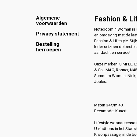
Footer
Fashion & Li
Algemene
voorwaarden
Noteboom 4 Woman is si
Privacy statement
en omgeving met de laat
Fashion & Lifestyle. Stijl
Bestelling
Ieder seizoen de beste 
herroepen
aandacht en service!
Onze merken: SIMPLE, 
& Co., MAC, Rosner, N
Summum Woman, Nickjea
Joules.
Maten 34 t/m 48.
Beenmode: Kunert
Lifestyle woonaccessoir
U vindt ons in het Stads
Kroonpassage, in de buu