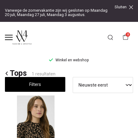
Sluiten
Vanwege de zomervakantie zijn wij gesloten op Maandag
20 juli, Maandag 27 juli, Maandag 3 augustus.
0
Winkel en webshop
Tops
Tops
1 resultaten
-
Filters
Noteboom
4
Woman