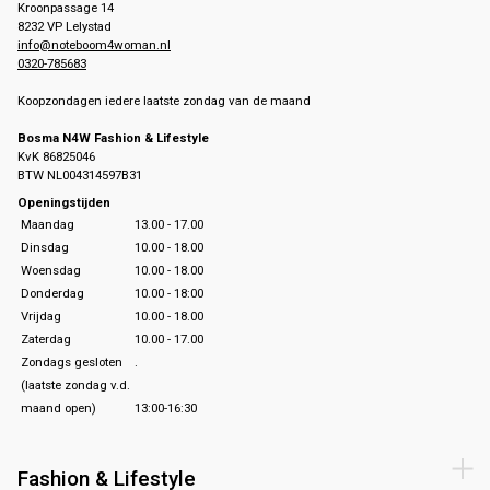
Kroonpassage 14
8232 VP Lelystad
info@noteboom4woman.nl
0320-785683
Koopzondagen iedere laatste zondag van de maand
Bosma N4W Fashion & Lifestyle
KvK 86825046
BTW NL004314597B31
Openingstijden
Maandag
13.00 - 17.00
Dinsdag
10.00 - 18.00
Woensdag
10.00 - 18.00
Donderdag
10.00 - 18:00
Vrijdag
10.00 - 18.00
Zaterdag
10.00 - 17.00
Zondags gesloten
.
(laatste zondag v.d.
maand open)
13:00-16:30
Fashion & Lifestyle