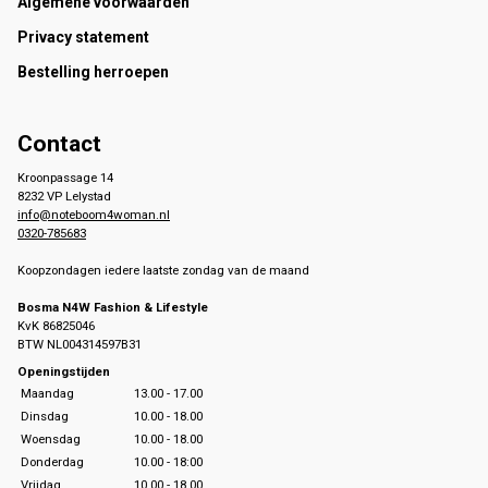
Footer
Algemene voorwaarden
Privacy statement
Bestelling herroepen
Contact
Kroonpassage 14
8232 VP Lelystad
info@noteboom4woman.nl
0320-785683
Koopzondagen iedere laatste zondag van de maand
Bosma N4W Fashion & Lifestyle
KvK 86825046
BTW NL004314597B31
Openingstijden
Maandag
13.00 - 17.00
Dinsdag
10.00 - 18.00
Woensdag
10.00 - 18.00
Donderdag
10.00 - 18:00
Vrijdag
10.00 - 18.00