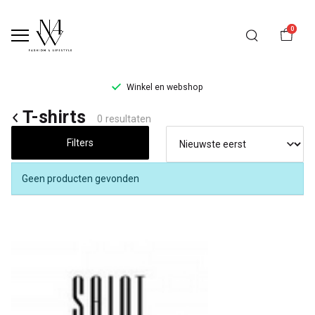
0
Winkel en webshop
T-
T-shirts
0 resultaten
shirts
Filters
-
Geen producten gevonden
Noteboom
4
Woman