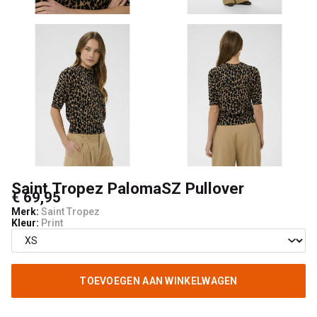
4
Woman
Saint Tropez PalomaSZ Pullover
€ 69,95
Merk:
Saint Tropez
Kleur:
Print
TOEVOEGEN AAN WINKELWAGEN