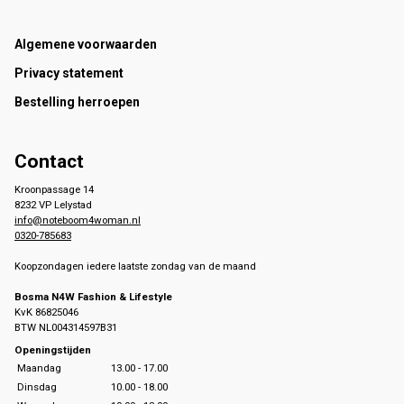
Footer
Algemene voorwaarden
Privacy statement
Bestelling herroepen
Contact
Kroonpassage 14
8232 VP Lelystad
info@noteboom4woman.nl
0320-785683
Koopzondagen iedere laatste zondag van de maand
Bosma N4W Fashion & Lifestyle
KvK 86825046
BTW NL004314597B31
Openingstijden
Maandag
13.00 - 17.00
Dinsdag
10.00 - 18.00