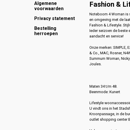
Footer
Fashion & Li
Algemene
voorwaarden
Noteboom 4 Woman is si
Privacy statement
en omgeving met de laat
Fashion & Lifestyle. Stijl
Bestelling
Ieder seizoen de beste 
herroepen
aandacht en service!
Onze merken: SIMPLE, 
& Co., MAC, Rosner, N
Summum Woman, Nickjea
Joules.
Maten 34 t/m 48.
Beenmode: Kunert
Lifestyle woonaccessoir
U vindt ons in het Stads
Kroonpassage, in de buu
outlet shopping center 