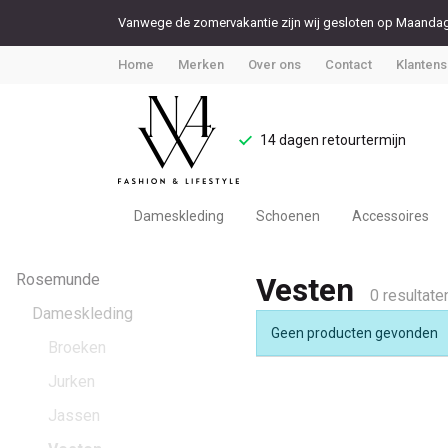
Vanwege de zomervakantie zijn wij gesloten op Maandag 
Home
Merken
Over ons
Contact
Klantens
14 dagen retourtermijn
Dameskleding
Schoenen
Accessoires
Vesten
Rosemunde
Vesten
-
0 resultate
Dameskleding
Geen producten gevonden
Noteboom
Broeken
Jurken
4
Jassen