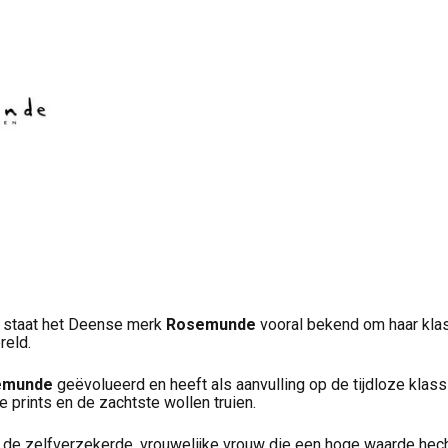
4 staat het Deense merk
Rosemunde
vooral bekend om haar klassi
reld.
emunde
geëvolueerd en heeft als aanvulling op de tijdloze klassie
 prints en de zachtste wollen truien.
de zelfverzekerde, vrouwelijke vrouw die een hoge waarde hecht 