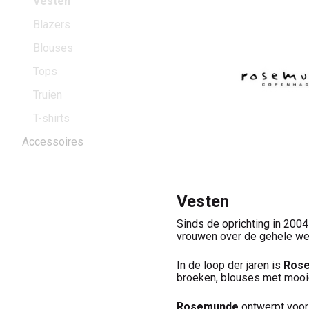
Woman
Vesten
Blazers
Blouses
Tops
Truien
T-shirts
Accessoires
Vesten
Sinds de oprichting in 200
vrouwen over de gehele we
In de loop der jaren is
Ros
broeken, blouses met mooie
Rosemunde
ontwerpt voor 