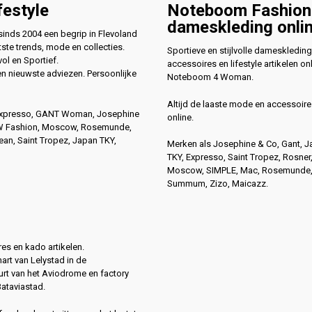
festyle
Noteboom Fashion
dameskleding onli
nds 2004 een begrip in Flevoland
ste trends, mode en collecties.
Sportieve en stijlvolle dameskleding
vol en Sportief.
accessoires en lifestyle artikelen onl
en nieuwste adviezen. Persoonlijke
Noteboom 4 Woman.
Altijd de laaste mode en accessoire
Expresso, GANT Woman, Josephine
online.
4W Fashion, Moscow, Rosemunde,
n, Saint Tropez, Japan TKY,
Merken als Josephine & Co, Gant, 
TKY, Expresso, Saint Tropez, Rosner
Moscow, SIMPLE, Mac, Rosemunde
Summum, Zizo, Maicazz.
es en kado artikelen.
hart van Lelystad in de
rt van het Aviodrome en factory
Bataviastad.