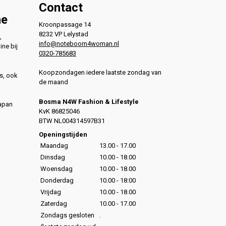
Contact
ne
Kroonpassage 14
8232 VP Lelystad
,
info@noteboom4woman.nl
ine bij
0320-785683
Koopzondagen iedere laatste zondag van
s, ook
de maand
Bosma N4W Fashion & Lifestyle
Japan
KvK 86825046
,
BTW NL004314597B31
,
Openingstijden
Maandag
13.00 - 17.00
Dinsdag
10.00 - 18.00
Woensdag
10.00 - 18.00
Donderdag
10.00 - 18:00
Vrijdag
10.00 - 18.00
Zaterdag
10.00 - 17.00
Zondags gesloten
.