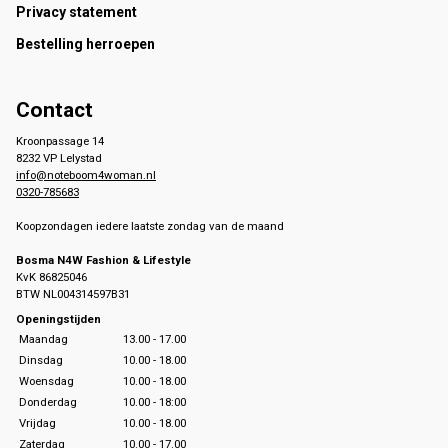
Privacy statement
Bestelling herroepen
Contact
Kroonpassage 14
8232 VP Lelystad
info@noteboom4woman.nl
0320-785683
Koopzondagen iedere laatste zondag van de maand
Bosma N4W Fashion & Lifestyle
KvK 86825046
BTW NL004314597B31
Openingstijden
Maandag
13.00 - 17.00
Dinsdag
10.00 - 18.00
Woensdag
10.00 - 18.00
Donderdag
10.00 - 18:00
Vrijdag
10.00 - 18.00
Zaterdag
10.00 - 17.00