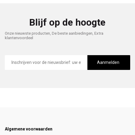
Blijf op de hoogte
Onze nieuwste producten, De beste aanbiedingen, Extra
klantenvoordeel
E-
mailadres
Aanmelden
Footer
Algemene voorwaarden