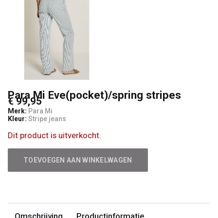
Woman
Para Mi Eve(pocket)/spring stripes
€ 99,95
Merk:
Para Mi
Kleur:
Stripe jeans
Dit product is uitverkocht.
TOEVOEGEN AAN WINKELWAGEN
Omschrijving
Productinformatie