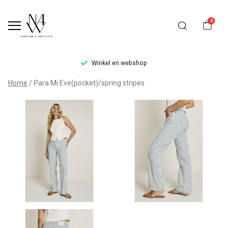
0
Winkel en webshop
Para
Home
Para Mi Eve(pocket)/spring stripes
Mi
Eve(pocket)/spring
stripes
-
Noteboom
4