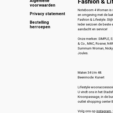
Footer
Fashion & Li
Algemene
voorwaarden
Noteboom 4 Woman is si
Privacy statement
en omgeving met de laat
Fashion & Lifestyle. Stijl
Bestelling
Ieder seizoen de beste 
herroepen
aandacht en service!
Onze merken: SIMPLE, 
& Co., MAC, Rosner, N
Summum Woman, Nickjea
Joules.
Maten 34 t/m 48.
Beenmode: Kunert
Lifestyle woonaccessoir
U vindt ons in het Stads
Kroonpassage, in de buu
outlet shopping center 
Volg ons op
instagram
,