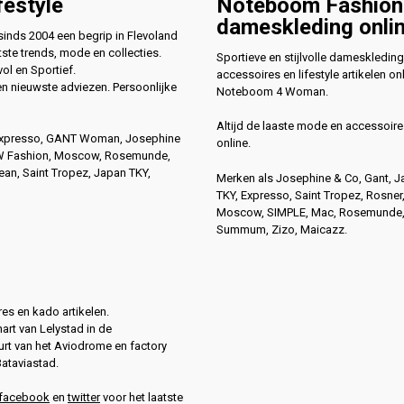
festyle
Noteboom Fashion
dameskleding onli
nds 2004 een begrip in Flevoland
ste trends, mode en collecties.
Sportieve en stijlvolle dameskleding
vol en Sportief.
accessoires en lifestyle artikelen onl
en nieuwste adviezen. Persoonlijke
Noteboom 4 Woman.
Altijd de laaste mode en accessoire
Expresso, GANT Woman, Josephine
online.
4W Fashion, Moscow, Rosemunde,
n, Saint Tropez, Japan TKY,
Merken als Josephine & Co, Gant, 
TKY, Expresso, Saint Tropez, Rosner
Moscow, SIMPLE, Mac, Rosemunde
Summum, Zizo, Maicazz.
es en kado artikelen.
hart van Lelystad in de
rt van het Aviodrome en factory
Bataviastad.
facebook
en
twitter
voor het laatste