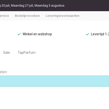
20 juli, Maandag 27 juli, Maandag 3 augustus.
ervice
Bestelprocedure
Leveringsvoorwaarden
Winkel en webshop
Levertijd 1
Sale
TapParfum
taten