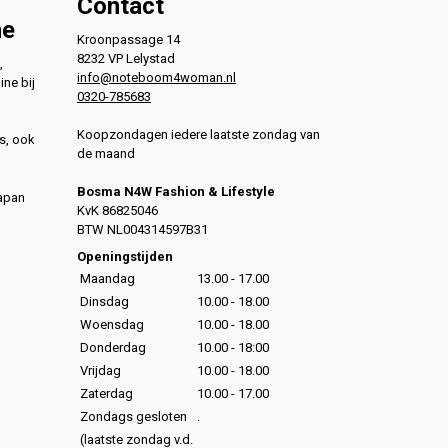
Contact
ne
Kroonpassage 14
8232 VP Lelystad
,
info@noteboom4woman.nl
ine bij
0320-785683
Koopzondagen iedere laatste zondag van
s, ook
de maand
Bosma N4W Fashion & Lifestyle
Japan
KvK 86825046
,
BTW NL004314597B31
,
Openingstijden
Maandag
13.00 - 17.00
Dinsdag
10.00 - 18.00
Woensdag
10.00 - 18.00
Donderdag
10.00 - 18:00
Vrijdag
10.00 - 18.00
Zaterdag
10.00 - 17.00
Zondags gesloten
.
(laatste zondag v.d.