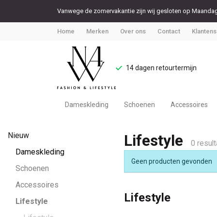
Vanwege de zomervakantie zijn wij gesloten op Maandag 
Home
Merken
Over ons
Contact
Klantens
14 dagen retourtermijn
Dameskleding
Schoenen
Accessoires
Lifestyle
Nieuw
Lifestyle
-
0 resul
Dameskleding
Geen producten gevonden
Noteboom
Schoenen
Accessoires
4
Lifestyle
Lifestyle