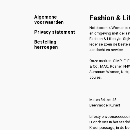
Footer
Fashion & Li
Algemene
voorwaarden
Noteboom 4 Woman is si
Privacy statement
en omgeving met de laat
Fashion & Lifestyle. Stijl
Bestelling
Ieder seizoen de beste 
herroepen
aandacht en service!
Onze merken: SIMPLE, 
& Co., MAC, Rosner, N
Summum Woman, Nickjea
Joules.
Maten 34 t/m 48.
Beenmode: Kunert
Lifestyle woonaccessoir
U vindt ons in het Stads
Kroonpassage, in de buu