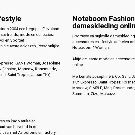
festyle
Noteboom Fashion
dameskleding onli
nds 2004 een begrip in Flevoland
ste trends, mode en collecties.
Sportieve en stijlvolle dameskleding
vol en Sportief.
accessoires en lifestyle artikelen onl
en nieuwste adviezen. Persoonlijke
Noteboom 4 Woman.
Altijd de laaste mode en accessoire
Expresso, GANT Woman, Josephine
online.
4W Fashion, Moscow, Rosemunde,
n, Saint Tropez, Japan TKY,
Merken als Josephine & Co, Gant, 
TKY, Expresso, Saint Tropez, Rosner
Moscow, SIMPLE, Mac, Rosemunde
Summum, Zizo, Maicazz.
es en kado artikelen.
hart van Lelystad in de
rt van het Aviodrome en factory