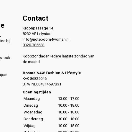
Contact
ne
Kroonpassage 14
8232 VP Lelystad
,
info@noteboom4woman.nl
ine bij
0320-785683
Koopzondagen iedere laatste zondag van
s, ook
de maand
Bosma N4W Fashion & Lifestyle
Japan
KvK 86825046
,
BTW NL004314597B31
,
Openingstijden
Maandag
13.00 - 17.00
Dinsdag
10.00 - 18.00
Woensdag
10.00 - 18.00
Donderdag
10.00 - 18:00
Vrijdag
10.00 - 18.00