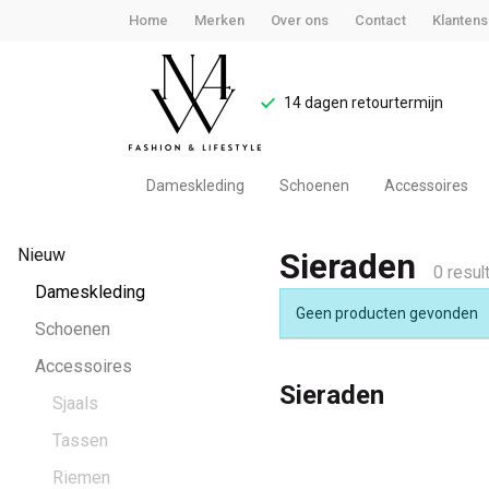
Home
Merken
Over ons
Contact
Klantens
14 dagen retourtermijn
Dameskleding
Schoenen
Accessoires
Sieraden
Nieuw
Sieraden
-
0 resul
Dameskleding
Geen producten gevonden
Noteboom
Schoenen
Accessoires
4
Sieraden
Sjaals
Woman
Tassen
Riemen