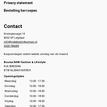
Privacy statement
Bestelling herroepen
Contact
Kroonpassage 14
8232 VP Lelystad
info@noteboom4woman.nl
0320-785683
Koopzondagen iedere laatste zondag van de maand
Bosma N4W Fashion & Lifestyle
KvK 86825046
BTW NL004314597B31
Openingstijden
Maandag
13.00 - 17.00
Dinsdag
10.00 - 18.00
Woensdag
10.00 - 18.00
Donderdag
10.00 - 18:00
Vrijdag
10.00 - 18.00
Zaterdag
10.00 - 17.00