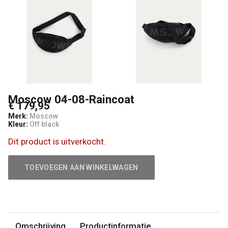
Woman
Moscow 04-08-Raincoat
€ 179,95
Merk:
Moscow
Kleur:
Off black
Dit product is uitverkocht.
TOEVOEGEN AAN WINKELWAGEN
Omschrijving
Productinformatie