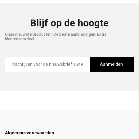
Blijf op de hoogte
Onze nieuwste producten, De beste aanbiedingen, Extra
klantenvoordeel
E-
mailadres
Aanmelden
Footer
Algemene voorwaarden