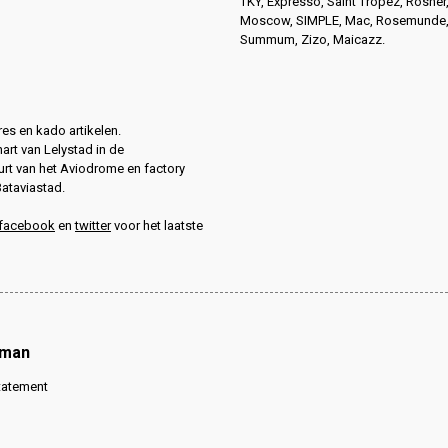
TKY, Expresso, Saint Tropez, Rosner
Moscow, SIMPLE, Mac, Rosemunde
Summum, Zizo, Maicazz.
es en kado artikelen.
hart van Lelystad in de
rt van het Aviodrome en factory
Bataviastad.
facebook
en
twitter
voor het laatste
oman
tatement