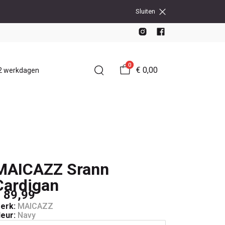
Sluiten
0
€ 0,00
-2 werkdagen
MAICAZZ Srann
Cardigan
 89,99
erk:
MAICAZZ
leur:
Navy