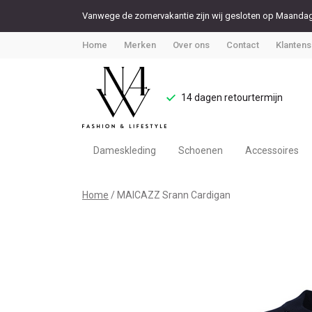
Vanwege de zomervakantie zijn wij gesloten op Maandag 
Home
Merken
Over ons
Contact
Klantens
14 dagen retourtermijn
Dameskleding
Schoenen
Accessoires
MAICAZZ
Home
MAICAZZ Srann Cardigan
Srann
Cardigan
-