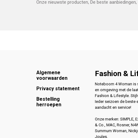
Onze nieuwste producten, De beste aanbiedingen, 
Footer
Fashion & Li
Algemene
voorwaarden
Noteboom 4 Woman is si
Privacy statement
en omgeving met de laat
Fashion & Lifestyle. Stijl
Bestelling
Ieder seizoen de beste 
herroepen
aandacht en service!
Onze merken: SIMPLE, 
& Co., MAC, Rosner, N
Summum Woman, Nickjea
Joules.