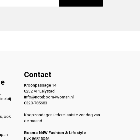
Contact
ne
Kroonpassage 14
8232 VP Lelystad
,
info@noteboom4woman.nl
ine bij
0320-785683
Koopzondagen iedere laatste zondag van
s, ook
de maand
Bosma N4W Fashion & Lifestyle
Japan
KvK 86825046