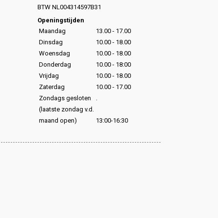
,
BTW NL004314597B31
,
Openingstijden
Maandag
13.00 - 17.00
Dinsdag
10.00 - 18.00
Woensdag
10.00 - 18.00
Donderdag
10.00 - 18:00
Vrijdag
10.00 - 18.00
Zaterdag
10.00 - 17.00
Zondags gesloten
.
(laatste zondag v.d.
maand open)
13:00-16:30