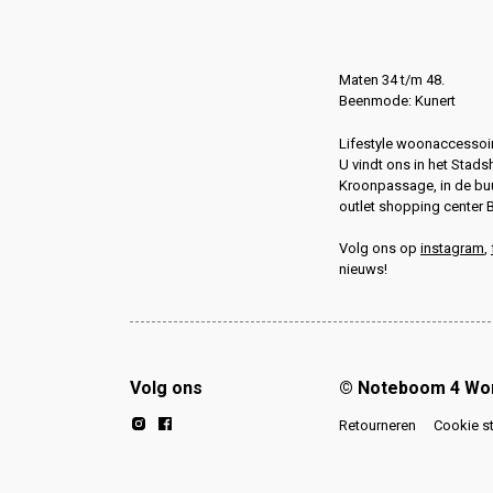
Maten 34 t/m 48.
Beenmode: Kunert
Lifestyle woonaccessoir
U vindt ons in het Stads
Kroonpassage, in de buu
outlet shopping center 
Volg ons op
instagram
,
nieuws!
Volg ons
© Noteboom 4 W
Retourneren
Cookie s