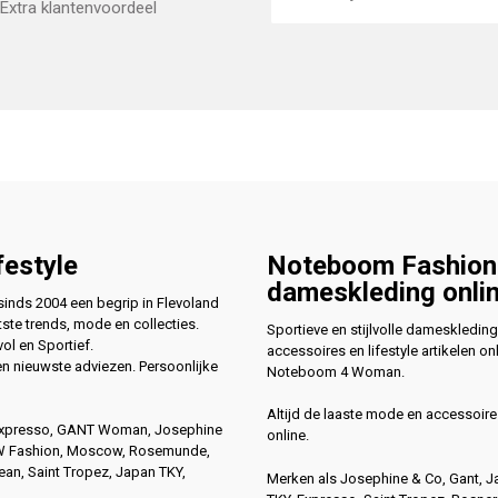
Extra klantenvoordeel
festyle
Noteboom Fashion
dameskleding onli
nds 2004 een begrip in Flevoland
ste trends, mode en collecties.
Sportieve en stijlvolle dameskleding
vol en Sportief.
accessoires en lifestyle artikelen onl
en nieuwste adviezen. Persoonlijke
Noteboom 4 Woman.
Altijd de laaste mode en accessoire
Expresso, GANT Woman, Josephine
online.
4W Fashion, Moscow, Rosemunde,
n, Saint Tropez, Japan TKY,
Merken als Josephine & Co, Gant, 