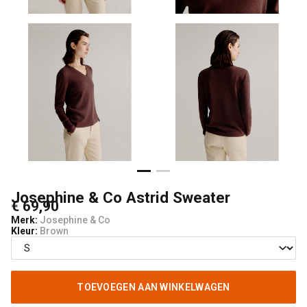
Noteboom
4
Woman
Josephine & Co Astrid Sweater
€ 69,90
Merk:
Josephine & Co
Kleur:
Brown
TOEVOEGEN AAN WINKELWAGEN