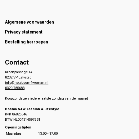
Footer
Algemene voorwaarden
Privacy statement
Bestelling herroepen
Contact
Kroonpassage 14
8232 VP Lelystad
info@noteboom4woman.nl
0320-785683
Koopzondagen iedere laatste zondag van de maand
Bosma N4W Fashion & Lifestyle
KvK 86825046
BTW NL004314597B31
Openingstijden
Maandag
13.00 - 17.00