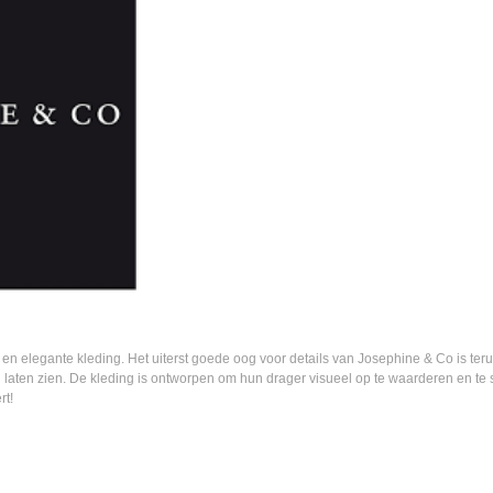
en elegante kleding. Het uiterst goede oog voor details van Josephine & Co is teru
ed laten zien. De kleding is ontworpen om hun drager visueel op te waarderen en t
rt!