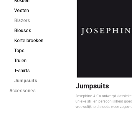
Woman
Rokken
Vesten
Blazers
Blouses
Korte broeken
Tops
Truien
T-shirts
Jumpsuits
Jumpsuits
Accessoires
Josephine & Co ontwerpt klassieke 
unieke stijl en persoonlijkheid go
vrouwelijkheid steeds weer zegevie