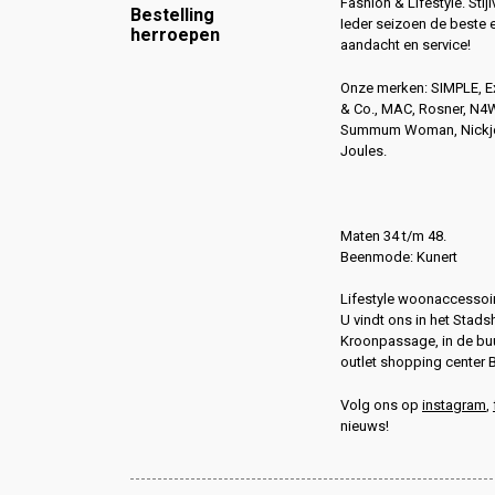
Fashion & Lifestyle. Stijl
Bestelling
Ieder seizoen de beste 
herroepen
aandacht en service!
Onze merken: SIMPLE, 
& Co., MAC, Rosner, N
Summum Woman, Nickjea
Joules.
Maten 34 t/m 48.
Beenmode: Kunert
Lifestyle woonaccessoir
U vindt ons in het Stads
Kroonpassage, in de buu
outlet shopping center 
Volg ons op
instagram
,
nieuws!