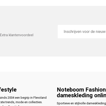
E-
mailadres
Extra klantenvoordeel
festyle
Noteboom Fashion
dameskleding onli
nds 2004 een begrip in Flevoland
ste trends, mode en collecties.
Sportieve en stijlvolle dameskleding