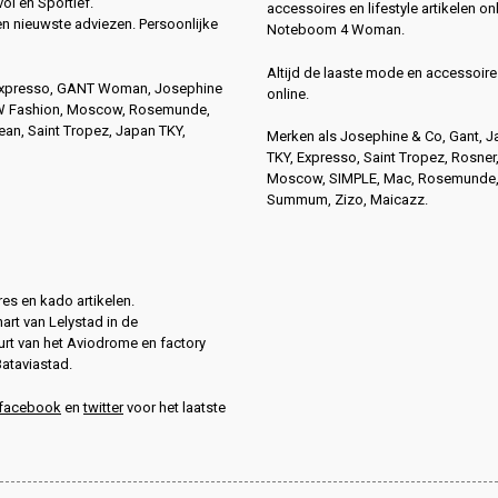
vol en Sportief.
accessoires en lifestyle artikelen onl
en nieuwste adviezen. Persoonlijke
Noteboom 4 Woman.
Altijd de laaste mode en accessoire
Expresso, GANT Woman, Josephine
online.
4W Fashion, Moscow, Rosemunde,
n, Saint Tropez, Japan TKY,
Merken als Josephine & Co, Gant, 
TKY, Expresso, Saint Tropez, Rosner
Moscow, SIMPLE, Mac, Rosemunde
Summum, Zizo, Maicazz.
es en kado artikelen.
hart van Lelystad in de
rt van het Aviodrome en factory
Bataviastad.
facebook
en
twitter
voor het laatste