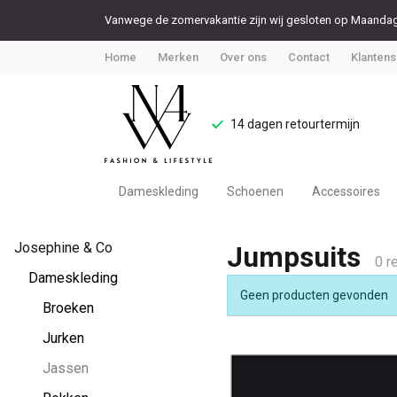
Vanwege de zomervakantie zijn wij gesloten op Maandag 
Home
Merken
Over ons
Contact
Klantens
14 dagen retourtermijn
Dameskleding
Schoenen
Accessoires
Jumpsuits
Josephine & Co
Jumpsuits
-
0 r
Dameskleding
Geen producten gevonden
Noteboom
Broeken
Jurken
4
Jassen