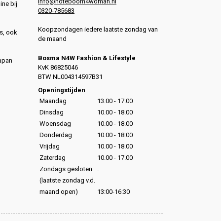
info@noteboom4woman.nl
ine bij
0320-785683
Koopzondagen iedere laatste zondag van
s, ook
de maand
Bosma N4W Fashion & Lifestyle
Japan
KvK 86825046
,
BTW NL004314597B31
,
Openingstijden
Maandag
13.00 - 17.00
Dinsdag
10.00 - 18.00
Woensdag
10.00 - 18.00
Donderdag
10.00 - 18:00
Vrijdag
10.00 - 18.00
Zaterdag
10.00 - 17.00
Zondags gesloten
.
(laatste zondag v.d.
maand open)
13:00-16:30