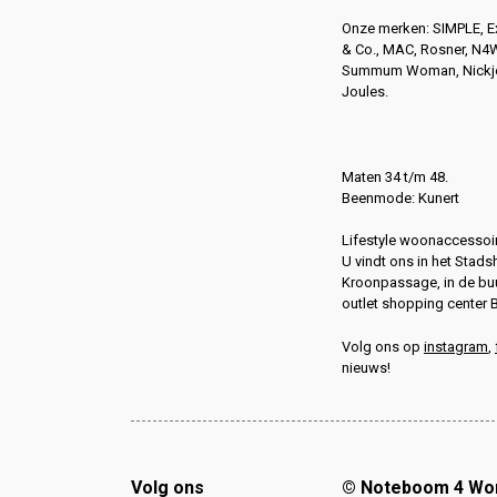
Onze merken: SIMPLE, 
& Co., MAC, Rosner, N
Summum Woman, Nickjea
Joules.
Maten 34 t/m 48.
Beenmode: Kunert
Lifestyle woonaccessoir
U vindt ons in het Stads
Kroonpassage, in de buu
outlet shopping center 
Volg ons op
instagram
,
nieuws!
Volg ons
© Noteboom 4 W