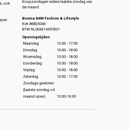
Koopzondagen iedere laatste zondag van
s, ook
de maand
Bosma N4W Fashion & Lifestyle
Japan
KvK 86825046
,
BTW NL004314597B31
,
Openingstijden
Maandag
13.00 - 17.00
Dinsdag
10.00 - 18.00
Woensdag
10.00 - 18.00
Donderdag
10.00 - 18:00
Vrijdag
10.00 - 18.00
Zaterdag
10.00 - 17.00
Zondags gesloten
.
(laatste zondag v.d.
maand open)
13:00-16:30