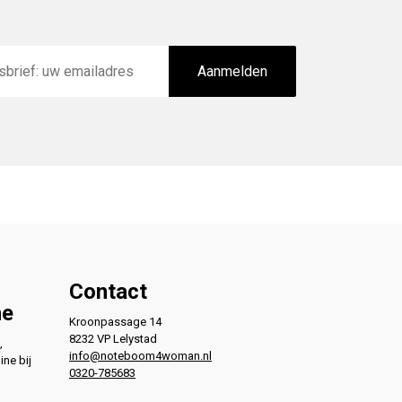
Aanmelden
Contact
ne
Kroonpassage 14
8232 VP Lelystad
,
info@noteboom4woman.nl
ine bij
0320-785683