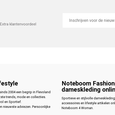
E-
mailadres
Extra klantenvoordeel
festyle
Noteboom Fashion
dameskleding onli
nds 2004 een begrip in Flevoland
ste trends, mode en collecties.
Sportieve en stijlvolle dameskleding
vol en Sportief.
accessoires en lifestyle artikelen onl
en nieuwste adviezen. Persoonlijke
Noteboom 4 Woman.