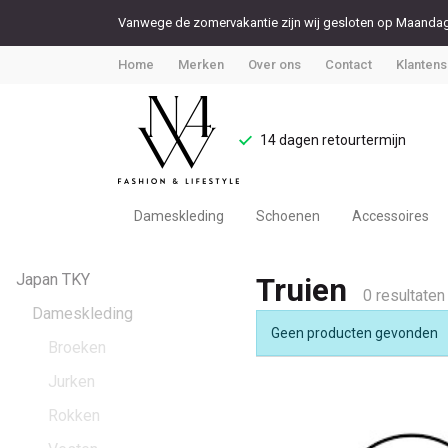
Vanwege de zomervakantie zijn wij gesloten op Maandag 
Home
Merken
Over ons
Contact
Klantens
14 dagen retourtermijn
Dameskleding
Schoenen
Accessoires
Truien
Japan TKY
Truien
-
0 resultaten
Dameskleding
Geen producten gevonden
Noteboom
Broeken
Jurken
4
Rokken