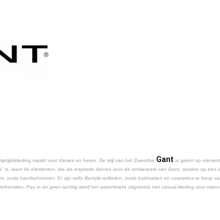
Gant
vrijetijdskleding maakt voor dames en heren. De stijl van het Zweedse
is geënt op element
s" is, want de elementen, die als inspiratie dienen voor de ontwerpers van Gant, worden op een ei
, zoals handschoenen. Er zijn zelfs lifestyle-artikelen, zoals badmatten en cosmetica te koop v
 overhemden. Pas in de jaren tachtig werd het assortiment uitgebreid met casual kleding voor man