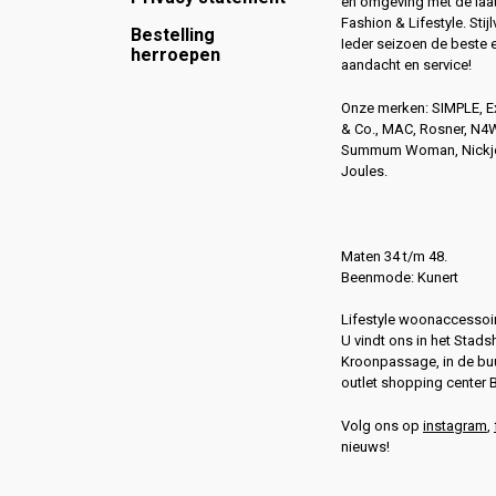
en omgeving met de laat
Fashion & Lifestyle. Stijl
Bestelling
Ieder seizoen de beste 
herroepen
aandacht en service!
Onze merken: SIMPLE, 
& Co., MAC, Rosner, N
Summum Woman, Nickjea
Joules.
Maten 34 t/m 48.
Beenmode: Kunert
Lifestyle woonaccessoir
U vindt ons in het Stads
Kroonpassage, in de buu
outlet shopping center 
Volg ons op
instagram
,
nieuws!