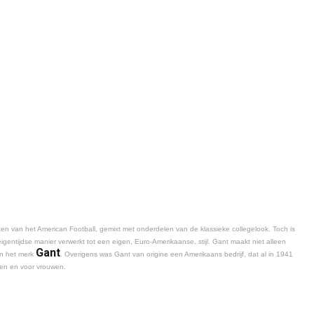
en van het American Football, gemixt met onderdelen van de klassieke collegelook. Toch is
gentijdse manier verwerkt tot een eigen, Euro-Amerikaanse, stijl. Gant maakt niet alleen
Gant
an het merk
. Overigens was Gant van origine een Amerikaans bedrijf, dat al in 1941
nen en voor vrouwen.