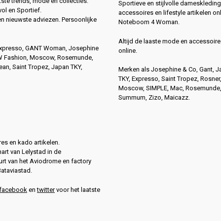
ste trends, mode en collecties.
Sportieve en stijlvolle dameskleding
vol en Sportief.
accessoires en lifestyle artikelen onl
en nieuwste adviezen. Persoonlijke
Noteboom 4 Woman.
Altijd de laaste mode en accessoire
Expresso, GANT Woman, Josephine
online.
4W Fashion, Moscow, Rosemunde,
n, Saint Tropez, Japan TKY,
Merken als Josephine & Co, Gant, 
TKY, Expresso, Saint Tropez, Rosner
Moscow, SIMPLE, Mac, Rosemunde
Summum, Zizo, Maicazz.
es en kado artikelen.
hart van Lelystad in de
rt van het Aviodrome en factory
Bataviastad.
facebook
en
twitter
voor het laatste