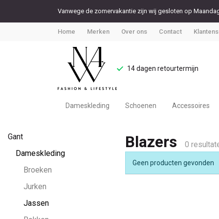
Vanwege de zomervakantie zijn wij gesloten op Maandag 
Home
Merken
Over ons
Contact
Klantens
14 dagen retourtermijn
Dameskleding
Schoenen
Accessoires
Blazers
Gant
Blazers
-
0 resultat
Dameskleding
Geen producten gevonden
Noteboom
Broeken
Jurken
4
Jassen