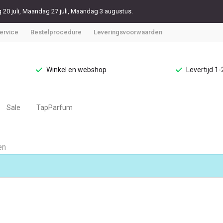
20 juli, Maandag 27 juli, Maandag 3 augustus.
ervice
Bestelprocedure
Leveringsvoorwaarden
Winkel en webshop
Levertijd 1
Sale
TapParfum
en