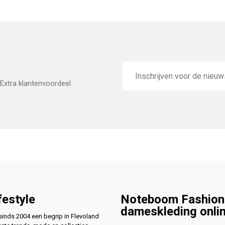
E-
mailadres
Extra klantenvoordeel
festyle
Noteboom Fashion
dameskleding onli
nds 2004 een begrip in Flevoland