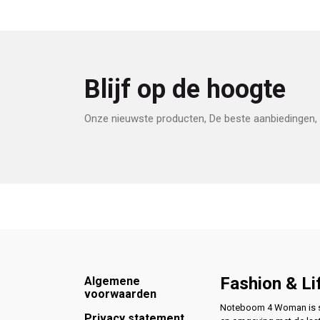
Blijf op de hoogte
Onze nieuwste producten, De beste aanbiedingen, 
Footer
Fashion & Li
Algemene
voorwaarden
Noteboom 4 Woman is si
Privacy statement