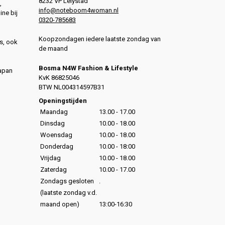
8232 VP Lelystad
,
info@noteboom4woman.nl
ine bij
0320-785683
Koopzondagen iedere laatste zondag van
s, ook
de maand
Bosma N4W Fashion & Lifestyle
Japan
KvK 86825046
,
BTW NL004314597B31
,
Openingstijden
Maandag
13.00 - 17.00
Dinsdag
10.00 - 18.00
Woensdag
10.00 - 18.00
Donderdag
10.00 - 18:00
Vrijdag
10.00 - 18.00
Zaterdag
10.00 - 17.00
Zondags gesloten
.
(laatste zondag v.d.
maand open)
13:00-16:30