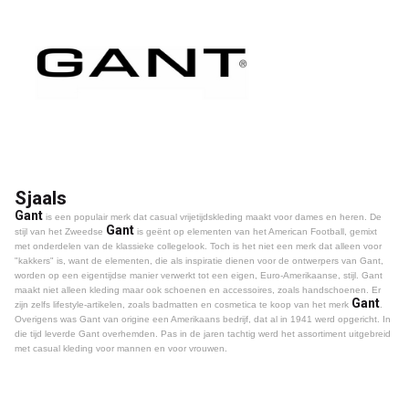
Sjaals
Gant
is een populair merk dat casual vrijetijdskleding maakt voor dames en heren. De
Gant
stijl van het Zweedse
is geënt op elementen van het American Football, gemixt
met onderdelen van de klassieke collegelook. Toch is het niet een merk dat alleen voor
"kakkers" is, want de elementen, die als inspiratie dienen voor de ontwerpers van Gant,
worden op een eigentijdse manier verwerkt tot een eigen, Euro-Amerikaanse, stijl. Gant
maakt niet alleen kleding maar ook schoenen en accessoires, zoals handschoenen. Er
Gant
zijn zelfs lifestyle-artikelen, zoals badmatten en cosmetica te koop van het merk
.
Overigens was Gant van origine een Amerikaans bedrijf, dat al in 1941 werd opgericht. In
die tijd leverde Gant overhemden. Pas in de jaren tachtig werd het assortiment uitgebreid
met casual kleding voor mannen en voor vrouwen.