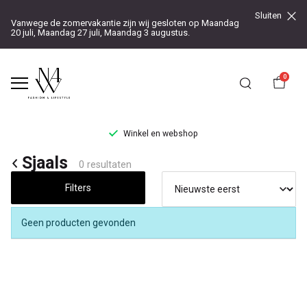
Sluiten
Vanwege de zomervakantie zijn wij gesloten op Maandag
20 juli, Maandag 27 juli, Maandag 3 augustus.
0
Winkel en webshop
Sjaals
Sjaals
0 resultaten
-
Filters
Noteboom
Geen producten gevonden
4
Woman