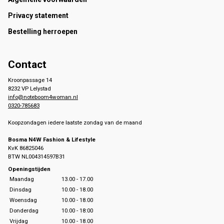
Footer
Privacy statement
Bestelling herroepen
Contact
Kroonpassage 14
8232 VP Lelystad
info@noteboom4woman.nl
0320-785683
Koopzondagen iedere laatste zondag van de maand
Bosma N4W Fashion & Lifestyle
KvK 86825046
BTW NL004314597B31
Openingstijden
Maandag
13.00 - 17.00
Dinsdag
10.00 - 18.00
Woensdag
10.00 - 18.00
Donderdag
10.00 - 18:00
Vrijdag
10.00 - 18.00