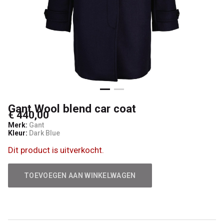
4
Woman
Gant Wool blend car coat
€ 440,00
Merk:
Gant
Kleur:
Dark Blue
Dit product is uitverkocht.
TOEVOEGEN AAN WINKELWAGEN