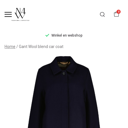
0
Winkel en webshop
Gant
Home
Gant Wool blend car coat
Wool
blend
car
coat
-
Noteboom