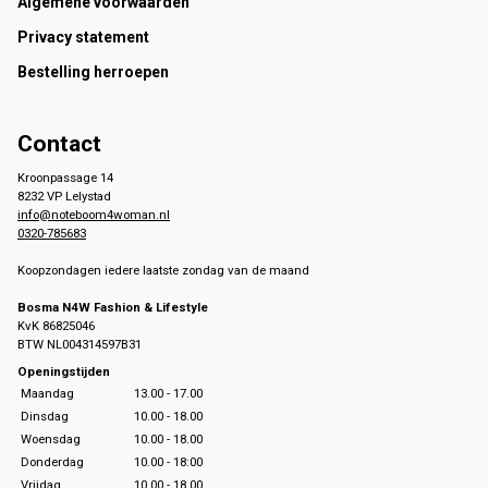
Footer
Algemene voorwaarden
Privacy statement
Bestelling herroepen
Contact
Kroonpassage 14
8232 VP Lelystad
info@noteboom4woman.nl
0320-785683
Koopzondagen iedere laatste zondag van de maand
Bosma N4W Fashion & Lifestyle
KvK 86825046
BTW NL004314597B31
Openingstijden
Maandag
13.00 - 17.00
Dinsdag
10.00 - 18.00
Woensdag
10.00 - 18.00
Donderdag
10.00 - 18:00
Vrijdag
10.00 - 18.00