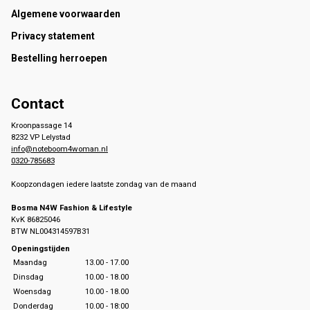
Footer
Algemene voorwaarden
Privacy statement
Bestelling herroepen
Contact
Kroonpassage 14
8232 VP Lelystad
info@noteboom4woman.nl
0320-785683
Koopzondagen iedere laatste zondag van de maand
Bosma N4W Fashion & Lifestyle
KvK 86825046
BTW NL004314597B31
Openingstijden
Maandag
13.00 - 17.00
Dinsdag
10.00 - 18.00
Woensdag
10.00 - 18.00
Donderdag
10.00 - 18:00