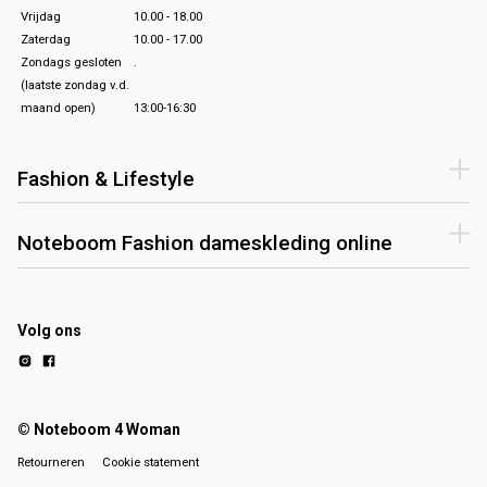
Vrijdag
10.00 - 18.00
Zaterdag
10.00 - 17.00
Zondags gesloten
.
(laatste zondag v.d.
maand open)
13:00-16:30
Fashion & Lifestyle
Noteboom Fashion dameskleding online
Volg ons
© Noteboom 4 Woman
Retourneren
Cookie statement