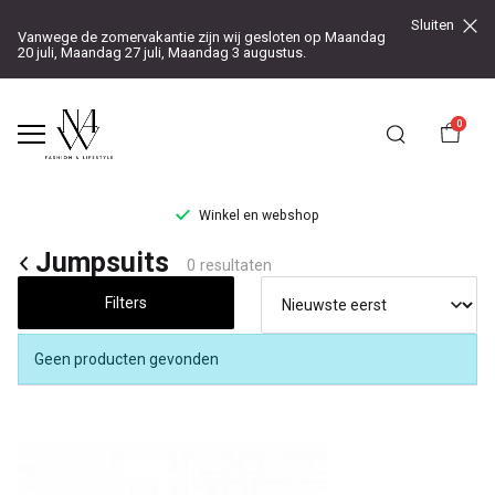
Sluiten
Vanwege de zomervakantie zijn wij gesloten op Maandag
20 juli, Maandag 27 juli, Maandag 3 augustus.
0
Winkel en webshop
Jumpsuits
Jumpsuits
0 resultaten
-
Filters
Noteboom
Geen producten gevonden
4
Woman