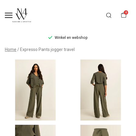
0
Winkel en webshop
Expresso
Home
Expresso Pants jogger travel
Pants
jogger
travel
-
Noteboom
4