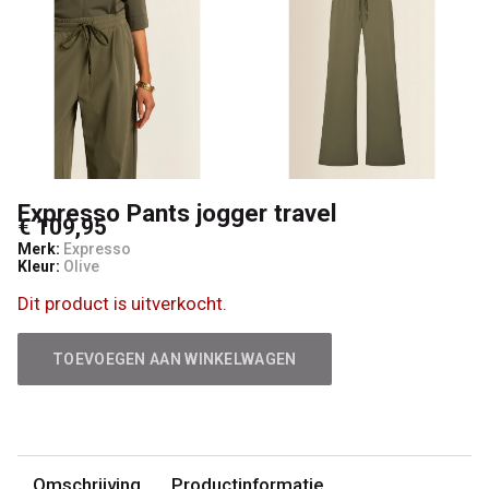
Woman
Expresso Pants jogger travel
€ 109,95
Merk:
Expresso
Kleur:
Olive
Dit product is uitverkocht.
TOEVOEGEN AAN WINKELWAGEN
Omschrijving
Productinformatie