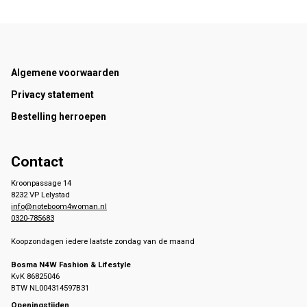
Footer
Algemene voorwaarden
Privacy statement
Bestelling herroepen
Contact
Kroonpassage 14
8232 VP Lelystad
info@noteboom4woman.nl
0320-785683
Koopzondagen iedere laatste zondag van de maand
Bosma N4W Fashion & Lifestyle
KvK 86825046
BTW NL004314597B31
Openingstijden