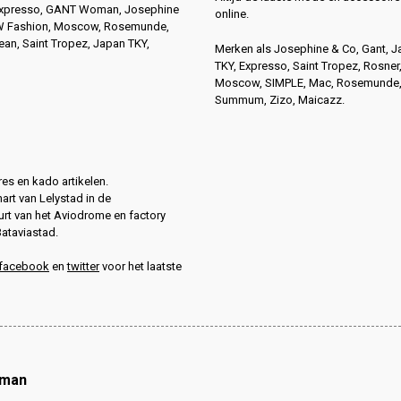
Expresso, GANT Woman, Josephine
online.
4W Fashion, Moscow, Rosemunde,
n, Saint Tropez, Japan TKY,
Merken als Josephine & Co, Gant, 
TKY, Expresso, Saint Tropez, Rosner
Moscow, SIMPLE, Mac, Rosemunde
Summum, Zizo, Maicazz.
es en kado artikelen.
hart van Lelystad in de
rt van het Aviodrome en factory
Bataviastad.
facebook
en
twitter
voor het laatste
oman