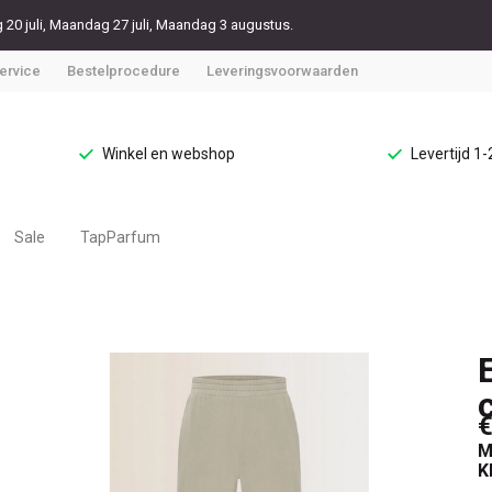
20 juli, Maandag 27 juli, Maandag 3 augustus.
ervice
Bestelprocedure
Leveringsvoorwaarden
Winkel en webshop
Levertijd 1
Sale
TapParfum
€
M
K