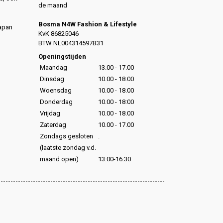
de maand
Bosma N4W Fashion & Lifestyle
Japan
KvK 86825046
,
BTW NL004314597B31
,
Openingstijden
Maandag
13.00 - 17.00
Dinsdag
10.00 - 18.00
Woensdag
10.00 - 18.00
Donderdag
10.00 - 18:00
Vrijdag
10.00 - 18.00
Zaterdag
10.00 - 17.00
Zondags gesloten
.
(laatste zondag v.d.
maand open)
13:00-16:30