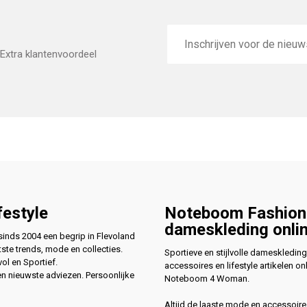
E-
mailadres
Extra klantenvoordeel
festyle
Noteboom Fashion
dameskleding onli
nds 2004 een begrip in Flevoland
ste trends, mode en collecties.
Sportieve en stijlvolle dameskleding
vol en Sportief.
accessoires en lifestyle artikelen onl
en nieuwste adviezen. Persoonlijke
Noteboom 4 Woman.
Altijd de laaste mode en accessoire