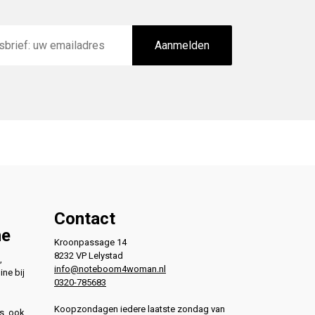
Aanmelden
Contact
ne
Kroonpassage 14
8232 VP Lelystad
,
info@noteboom4woman.nl
ine bij
0320-785683
Koopzondagen iedere laatste zondag van
s, ook