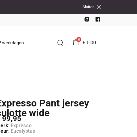
Sluiten
0
€ 0,00
-2 werkdagen
Expresso Pant jersey
culotte wide
 99,95
erk:
Expresso
leur:
Eucalyptus