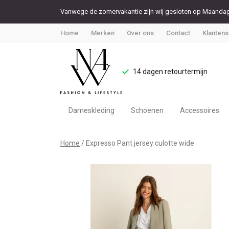
Vanwege de zomervakantie zijn wij gesloten op Maandag 
Home
Merken
Over ons
Contact
Klantens
14 dagen retourtermijn
Dameskleding
Schoenen
Accessoires
Expresso
Home
Expresso Pant jersey culotte wide
Pant
jersey
culotte