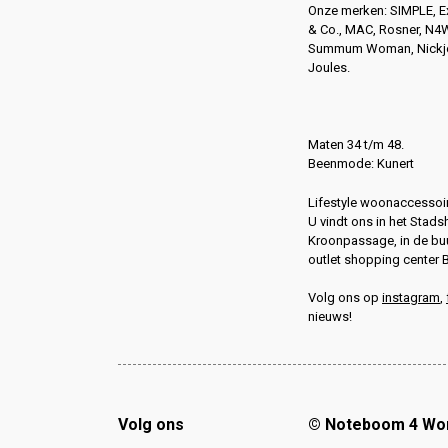
Onze merken: SIMPLE, 
& Co., MAC, Rosner, N
Summum Woman, Nickjea
Joules.
Maten 34 t/m 48.
Beenmode: Kunert
Lifestyle woonaccessoir
U vindt ons in het Stads
Kroonpassage, in de buu
outlet shopping center 
Volg ons op
instagram
,
nieuws!
Volg ons
© Noteboom 4 W