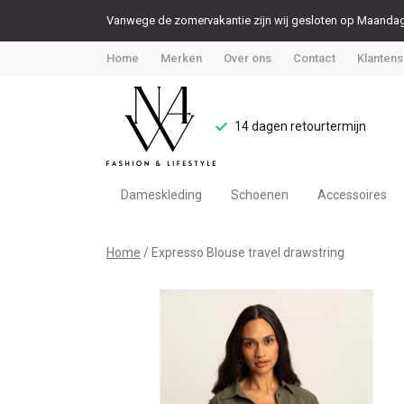
Vanwege de zomervakantie zijn wij gesloten op Maandag 
Home
Merken
Over ons
Contact
Klantens
14 dagen retourtermijn
Dameskleding
Schoenen
Accessoires
Expresso
Home
Expresso Blouse travel drawstring
Blouse
travel
drawstring