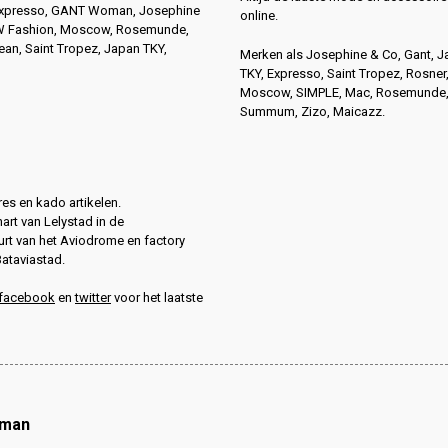
Expresso, GANT Woman, Josephine
online.
4W Fashion, Moscow, Rosemunde,
n, Saint Tropez, Japan TKY,
Merken als Josephine & Co, Gant, 
TKY, Expresso, Saint Tropez, Rosner
Moscow, SIMPLE, Mac, Rosemunde
Summum, Zizo, Maicazz.
es en kado artikelen.
hart van Lelystad in de
rt van het Aviodrome en factory
Bataviastad.
facebook
en
twitter
voor het laatste
oman