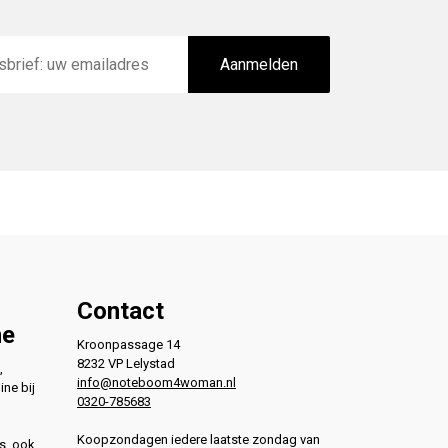
Aanmelden
Contact
ne
Kroonpassage 14
8232 VP Lelystad
,
info@noteboom4woman.nl
ine bij
0320-785683
Koopzondagen iedere laatste zondag van
s, ook