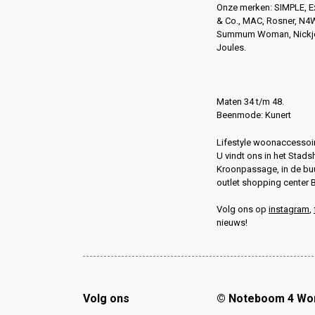
Onze merken: SIMPLE, 
& Co., MAC, Rosner, N
Summum Woman, Nickjea
Joules.
Maten 34 t/m 48.
Beenmode: Kunert
Lifestyle woonaccessoir
U vindt ons in het Stads
Kroonpassage, in de buu
outlet shopping center 
Volg ons op
instagram
,
nieuws!
Volg ons
© Noteboom 4 W