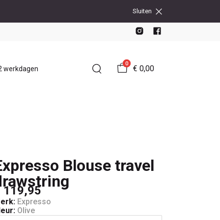
Sluiten
0
€ 0,00
-2 werkdagen
Expresso Blouse travel
drawstring
 119,95
erk:
Expresso
leur:
Olive