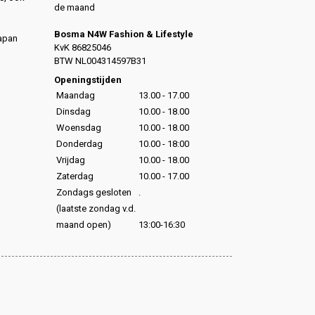
de maand
Bosma N4W Fashion & Lifestyle
Japan
KvK 86825046
,
BTW NL004314597B31
,
Openingstijden
Maandag
13.00 - 17.00
Dinsdag
10.00 - 18.00
Woensdag
10.00 - 18.00
Donderdag
10.00 - 18:00
Vrijdag
10.00 - 18.00
Zaterdag
10.00 - 17.00
Zondags gesloten
.
(laatste zondag v.d.
maand open)
13:00-16:30