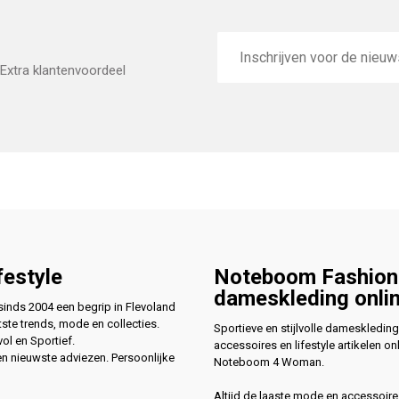
E-
mailadres
Extra klantenvoordeel
festyle
Noteboom Fashion
dameskleding onli
nds 2004 een begrip in Flevoland
ste trends, mode en collecties.
Sportieve en stijlvolle dameskleding
vol en Sportief.
accessoires en lifestyle artikelen onl
en nieuwste adviezen. Persoonlijke
Noteboom 4 Woman.
Altijd de laaste mode en accessoire