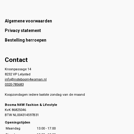
Footer
Algemene voorwaarden
Privacy statement
Bestelling herroepen
Contact
Kroonpassage 14
8232 VP Lelystad
info@noteboom4woman.nl
0320-785683
Koopzondagen iedere laatste zondag van de maand
Bosma N4W Fashion & Lifestyle
KvK 86825046
BTW NL004314597B31
Openingstijden
Maandag
13.00 - 17.00